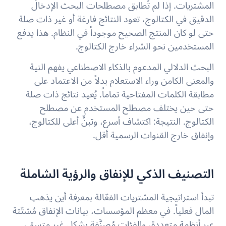
المشتريات. إذا لم تُطابق مصطلحات البحث الإدخالَ
الدقيق في الكتالوج، تعود النتائج فارغة أو غير ذات صلة
حتى لو كان المنتج الصحيح موجوداً في النظام. هذا يدفع
المستخدمين نحو الشراء خارج الكتالوج.
البحث الدلالي المدعوم بالذكاء الاصطناعي يفهم النية
والمعنى الكامن وراء الاستعلام بدلاً من الاعتماد على
مطابقة الكلمات المفتاحية تماماً. يُعيد نتائج ذات صلة
حتى حين يختلف مصطلح المستخدم عن مصطلح
الكتالوج. النتيجة: اكتشاف أسرع، وتبنٍّ أعلى للكتالوج،
وإنفاق خارج القنوات الرسمية أقل.
التصنيف الذكي للإنفاق والرؤية الشاملة
تبدأ استراتيجية المشتريات الفعّالة بمعرفة أين يذهب
المال فعلياً. في معظم المؤسسات، بيانات الإنفاق مُشتّتة
عبر أنظمة متعددة، والفئات مُصنَّفة بشكل غير متسق،