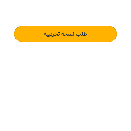
تعرف على كيفية استخدام منصتنا للذكاء الاصطناعي لفهم وتلبية
متطلبات الشراء الخاصة بك الذي يؤدي إلى التميز التشغيلي.
طلب نسخة تجريبية