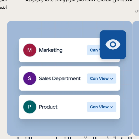
التس
لى