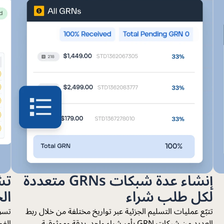
إنشاء عدة شبكات GRNs متعددة
تش
لكل طلب شراء
ال
تتبّع عمليات التسليم الجزئية عبر تواريخ مختلفة من خلال ربط
تسري
العديد من شبكات GRN بأمر شراء واحد. بدقة وموثوقية.
الفو