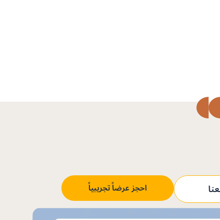
نا
احجز عرضاً تجريبياً