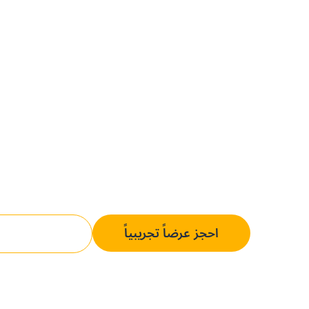
سند استلام البضائع (GRN) ليس م
الجوال، والتحقق الفوري من الكميات، والتتبع ال
كل 
الشراء، لضمان توافق كل عنصر مستلَم مع سيا
اعتماد أي دفعة.
احجز عرضاً تجريبياً
تواصل مع