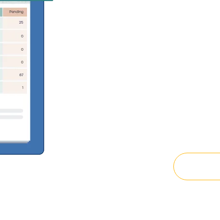
جرد تأكيد للتسليم — بل هو خط دفاعك
الأول ضد الفوترة الزائدة، والعناصر المفقودة، وثغرات الامتثال. حلول GRN
الذكية من بيني يُمكّن فريقك من الاستلام بذكاء أكبر: إنشاء GRN من
كامل لكل عملية تسليم —
ذلك في منصة مركزية واحدة. كل سند GRN يُطابَق تلقائياً مع أوامر
سات المشتريات قبل
نا