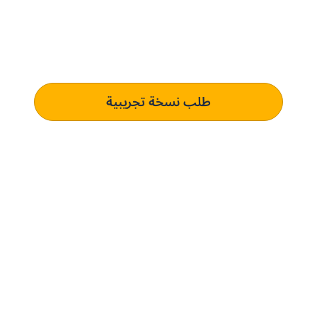
تعرف على كيفية استخدام منصتنا للذكاء الاصطناعي
لفهم وتلبية متطلبات الشراء الخاصة بك الذي يؤدي إلى
التميز التشغيلي.
طلب نسخة تجريبية