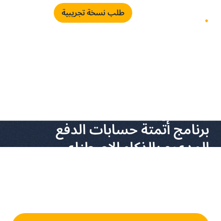
طلب نسخة تجريبية
التشغيل الآلي لحساب المدفوعات
برنامج أتمتة حسابات الدفع
المدعوم بالذكاء الاصطناعي
قم بثورة في إدارة حسابات الدفع مع برنامج أتمتة AP من بيني.
بسّط معالجة الفواتير، قلّل الجهد اليدوي، واحصل على رؤية مالية
فورية باستخدام الأتمتة المدعومة بالذكاء الاصطناعي.