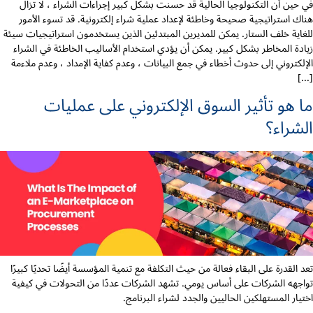
في حين أن التكنولوجيا الحالية قد حسنت بشكل كبير إجراءات الشراء ، لا تزال
هناك استراتيجية صحيحة وخاطئة لإعداد عملية شراء إلكترونية. قد تسوء الأمور
للغاية خلف الستار. يمكن للمديرين المبتدئين الذين يستخدمون استراتيجيات سيئة
زيادة المخاطر بشكل كبير. يمكن أن يؤدي استخدام الأساليب الخاطئة في الشراء
الإلكتروني إلى حدوث أخطاء في جمع البيانات ، وعدم كفاية الإمداد ، وعدم ملاءمة
[...]
ما هو تأثير السوق الإلكتروني على عمليات
الشراء؟
تعد القدرة على البقاء فعالة من حيث التكلفة مع تنمية المؤسسة أيضًا تحديًا كبيرًا
تواجهه الشركات على أساس يومي. تشهد الشركات عددًا من التحولات في كيفية
اختيار المستهلكين الحاليين والجدد لشراء البرنامج.